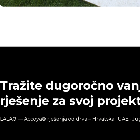
Tražite dugoročno van
rješenje za svoj projek
LALA® — Accoya® rješenja od drva – Hrvatska · UAE · J