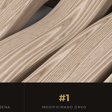
#1
JENA
MODIFICIRANO DRVO