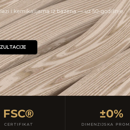
vlazi i kemikalijama iz bazena — uz 50-godišnje
ZULTACIJE
FSC®
±0%
CERTIFIKAT
DIMENZIJSKA PROM