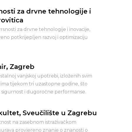
nosti za drvne tehnologije i
rovitica
rsnosti za drvne tehnologije i inovacije,
eno potkrijepljen razvoj i optimizaciju
ir, Zagreb
 stalnoj vanjskoj upotrebi, izloženih svim
ma tijekom tri uzastopne godine, što
, sigurnost i dugoročne performanse.
ultet, Sveučilište u Zagrebu
čnost na zasebnom istraživačkom
igurava provjereno znanje o znanosti o