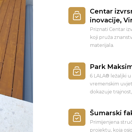
Centar izvrs
inovacije, Vi
Priznati Centar izv
koji pruža znanstv
materijala.
Park Maksim
6 LALA® ležaljki u
vremenskim uvjeti
dokazuje trajnost
Šumarski fak
Primijenjena stru
projektu, koja os