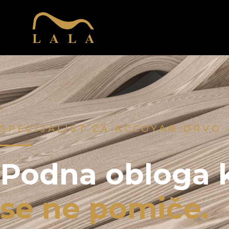
SPECIJALIST ZA ACCOYA® DRVO 
Podna obloga 
se ne pomiče.