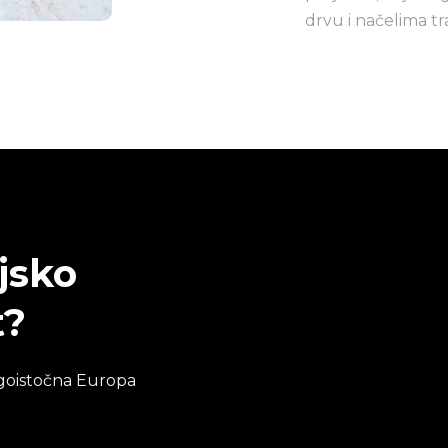
drvu i načelima tra
jsko
t?
ugoistočna Europa