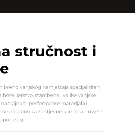
 stručnost i
ce
brend vanjskog namještaja specijaliziran
a hotelijerstvo, stambene i velike vanjske
 na trajnost, performanse materijala i
jene posebno za zahtjevne klimatske uvjete
 upotrebu.