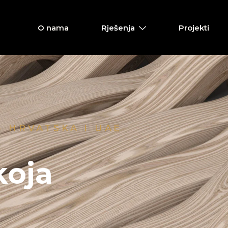
O nama
Rješenja
Projekti
- HRVATSKA I UAE
koja