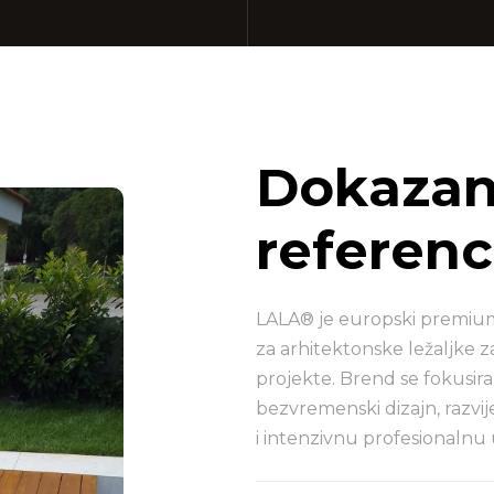
Dokazana
referen
LALA® je europski premium 
za arhitektonske ležaljke z
projekte. Brend se fokusira
bezvremenski dizajn, razvi
i intenzivnu profesionalnu