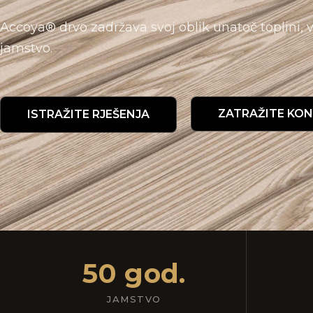
Accoya® drvo zadržava svoj oblik unatoč toplini, 
jamstvo.
ZATRAŽITE KON
ISTRAŽITE RJEŠENJA
50 god.
JAMSTVO